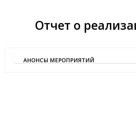
гражданин
Рязанской
Отчет о реализа
области,
почетный
профессор
Рязанского
АНОНСЫ МЕРОПРИЯТИЙ
государстве
университе
имени
С.А.
Есенина,