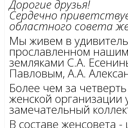
Дорогие друзья!
Сердечно приветствуе
областного совета ж
Мы живем в удивитель
прославленном наши
земляками С.А. Есенины
Павловым, А.А. Алекса
Более чем за четверть
женской организации 
НОВОСТИ
замечательный колле
В составе женсовета 
Поздравля