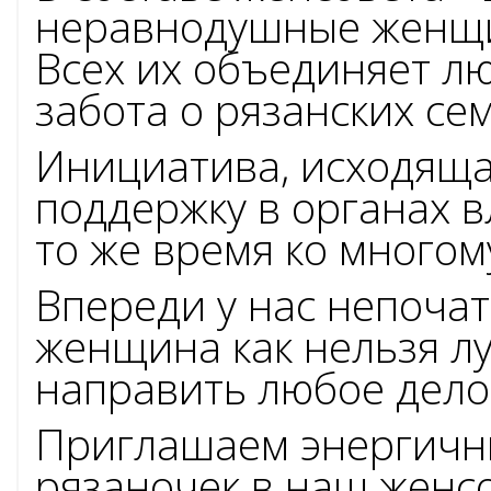
неравнодушные женщи
19
Всех их объединяет лю
Июля
забота о рязанских сем
2026
Инициатива, исходяща
Сегодня
поддержку в органах вл
отмечает
то же время ко многом
день
рождения
Впереди у нас непочат
председате
женщина как нельзя л
Рязанского
направить любое дело 
региональн
Приглашаем энергичны
отделения
рязаночек в наш женсо