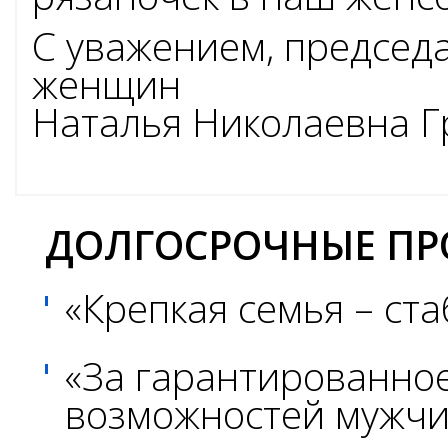
Союза
С уважением, председ
женщин
женщин
России
Наталья Николаевна 
и
Обществен
палаты
ДОЛГОСРОЧНЫЕ П
Рязанской
области,
«Крепкая семья – ст
директор
«За гарантированное
Рязанской
возможностей мужчи
областной