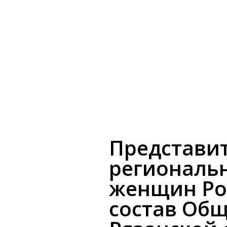
кандидат
психологич
наук
Наталья
Николаевна
Гришина.
Представи
региональ
женщин Ро
состав Об