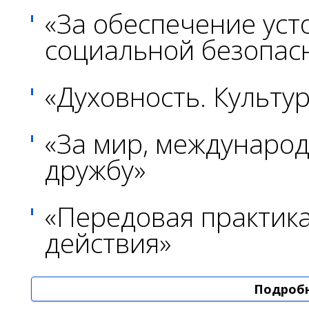
универсаль
«За обеспечение уст
научной
социальной безопас
библиотеки
имени
«Духовность. Культу
Горького,
«За мир, международ
заслуженны
дружбу»
работник
культуры
«Передовая практик
Российской
действия»
Федерации,
почетный
Подробн