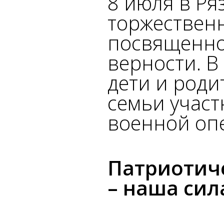
8 июля в Ря
торжествен
посвященно
верности. В
дети и роди
семьи учас
военной оп
Патриотиче
– наша сил